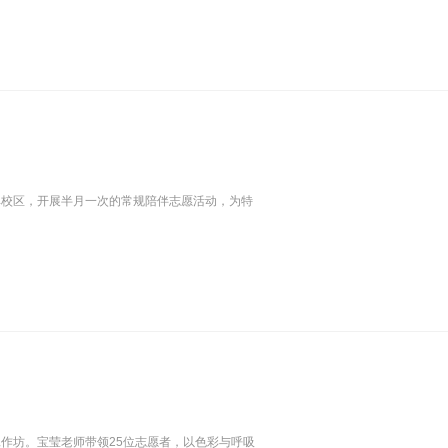
碑校区，开展半月一次的常规陪伴志愿活动，为特
作坊。宝莹老师带领25位志愿者，以色彩与呼吸