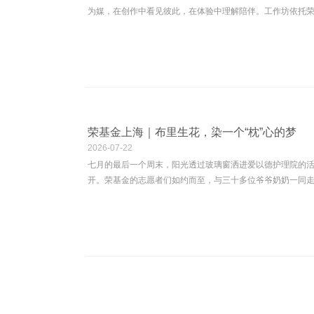
为媒，在创作中看见彼此，在体验中理解陪伴。工作坊依托荣基
荣基金上海｜布里生花，染一个“枕”心的梦
2026
-
07-22
七月的最后一个周末，阳光透过玻璃窗洒进爱以德护理院的活
开。荣基金的志愿者们如约而至，与三十多位爷爷奶奶一同走进