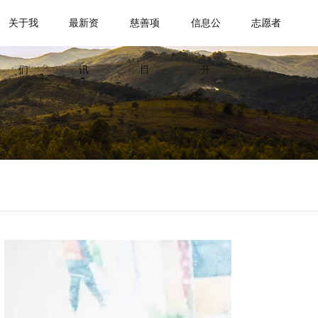
关于我
最新资
慈善项
信息公
志愿者
们
讯
目
开