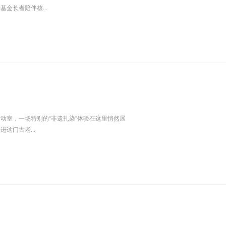
金长者陪伴核...
动室，一场特别的“非遗扎染”体验在这里悄然展
这门古老...