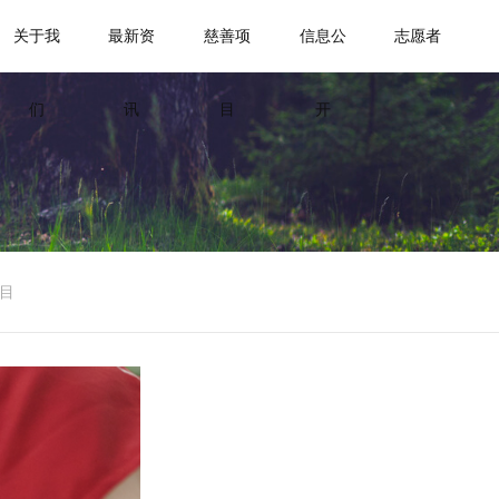
关于我
最新资
慈善项
信息公
志愿者
们
讯
目
开
目